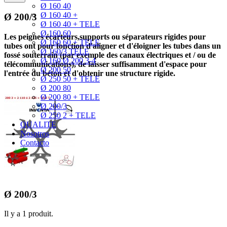
Ø 160 40
Ø 160 40 +
Ø 200/3
Ø 160 40 + TELE
Ø 160 60
Les peignes écarteurs,
supports ou séparateurs rigides pour
Ø 160 60 + TELE
tubes ont pour fonction d'aligner et d'éloigner les tubes dans un
Ø 160/3 TELE
fossé souterrain (par exemple des canaux électriques et / ou de
Ø 160 Ø 200 3-4
télécommunications), de laisser suffisamment d'espace pour
Ø 200 50
l'entrée du béton et d'obtenir une structure rigide.
Ø 250 50 + TELE
Ø 200 80
Ø 200 80 + TELE
Ø 200/3
Ø 250 2 + TELE
QUALITE
Nosotros
Contacto
Ø 200/3
Il y a 1 produit.