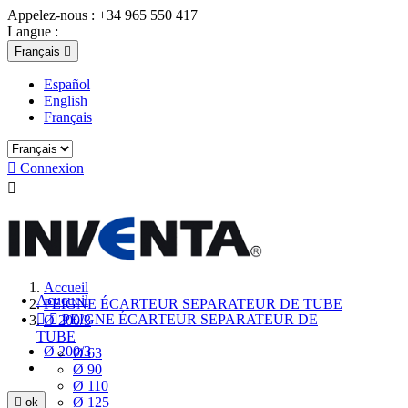
Appelez-nous :
+34 965 550 417
Langue :
Français

Español
English
Français

Connexion

Accueil
Acucueil
PEIGNE ÉCARTEUR SEPARATEUR DE TUBE


PEIGNE ÉCARTEUR SEPARATEUR DE
Ø 200/3
TUBE
Ø 200/3
Ø 63
Ø 90
Ø 110
Ø 125

ok