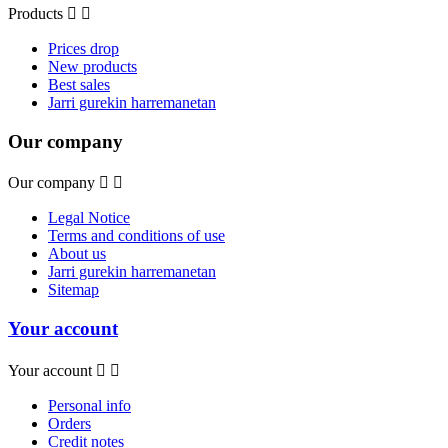
Products


Prices drop
New products
Best sales
Jarri gurekin harremanetan
Our company
Our company


Legal Notice
Terms and conditions of use
About us
Jarri gurekin harremanetan
Sitemap
Your account
Your account


Personal info
Orders
Credit notes