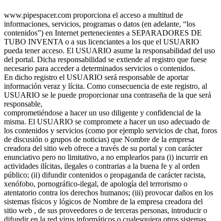
www.pipespacer.com proporciona el acceso a multitud de
informaciones, servicios, programas o datos (en adelante, “los
contenidos”) en Internet pertenecientes a SEPARADORES DE
TUBO INVENTA o a sus licenciantes a los que el USUARIO
pueda tener acceso. El USUARIO asume la responsabilidad del uso
del portal. Dicha responsabilidad se extiende al registro que fuese
necesario para acceder a determinados servicios o contenidos.
En dicho registro el USUARIO será responsable de aportar
información veraz y lícita. Como consecuencia de este registro, al
USUARIO se le puede proporcionar una contraseña de la que será
responsable,
comprometiéndose a hacer un uso diligente y confidencial de la
misma. El USUARIO se compromete a hacer un uso adecuado de
los contenidos y servicios (como por ejemplo servicios de chat, foros
de discusión o grupos de noticias) que Nombre de la empresa
creadora del sitio web ofrece a través de su portal y con carácter
enunciativo pero no limitativo, a no emplearlos para (i) incurrir en
actividades ilícitas, ilegales o contrarias a la buena fe y al orden
público; (ii) difundir contenidos o propaganda de carácter racista,
xenófobo, pornográfico-ilegal, de apología del terrorismo o
atentatorio contra los derechos humanos; (iii) provocar daños en los
sistemas físicos y lógicos de Nombre de la empresa creadora del
sitio web , de sus proveedores o de terceras personas, introducir o
difundir en la red virus informáticos o cualesquiera otros sistemas