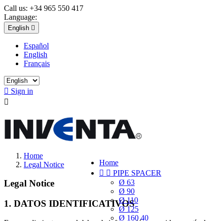
Call us:
+34 965 550 417
Language:
English

Español
English
Français

Sign in

Home
Home
Legal Notice


PIPE SPACER
Ø 63
Legal Notice
Ø 90
Ø 110
1. DATOS IDENTIFICATIVOS
Ø 125
Ø 160 40