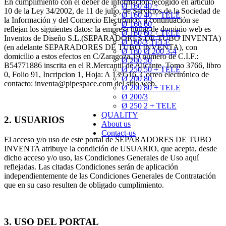
En cumplimiento con el deber de información recogido en artículo
Ø 160 40 +
10 de la Ley 34/2002, de 11 de julio, de Servicios de la Sociedad de
Ø 160 40 + TELE
la Información y del Comercio Electrónico, a continuación se
Ø 160 60
reflejan los siguientes datos: la empresa titular de dominio web es
Ø 160 60 + TELE
Inventos de Diseño S.L.(SEPARADORES DE TUBO INVENTA)
Ø 160/3 TELE
(en adelante SEPARADORES DE TUBO INVENTA), con
Ø 160 Ø 200 3-4
domicilio a estos efectos en C/Zaragoza,19 número de C.I.F.:
Ø 200 50
B54771886 inscrita en el R.Mercantil de Alicante, Tomo 3766, libro
Ø 250 50 + TELE
0, Folio 91, Incripcion 1, Hoja: A 139516. Correo electrónico de
Ø 200 80
contacto: inventa@pipespace.com del sitio web.
Ø 200 80 + TELE
Ø 200/3
Ø 250 2 + TELE
QUALITY
2. USUARIOS
About us
Contact-us
El acceso y/o uso de este portal de SEPARADORES DE TUBO
INVENTA atribuye la condición de USUARIO, que acepta, desde
dicho acceso y/o uso, las Condiciones Generales de Uso aquí
reflejadas. Las citadas Condiciones serán de aplicación
independientemente de las Condiciones Generales de Contratación
que en su caso resulten de obligado cumplimiento.
3. USO DEL PORTAL